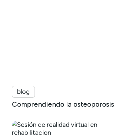
blog
Comprendiendo la osteoporosis
¿Por
qué