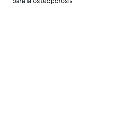
tratamientos
para
combatir
la
Osteoporosis