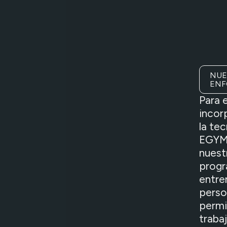
NUE
ENF
Para e
inco
la te
EGYM
nuest
progr
entre
perso
permi
trabaj