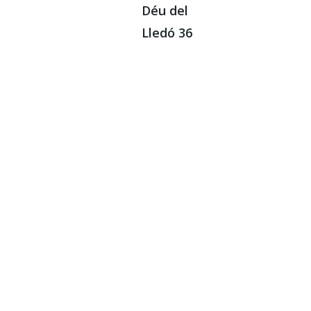
Déu del
Lledó 36
CÓMO
LLEGAR
964 261 253