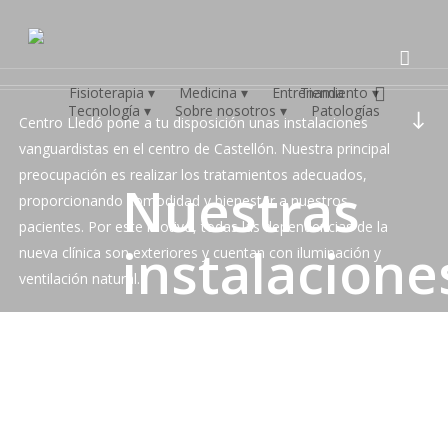
Skip
to
main
content
accou
accou
Fisioterapia ▾
Medicina ▾
Entrenamiento ▾
Tienda
Navigate to the next sec
Tecnología ▾
Sobre nosotros ▾
Patologías
Centro Lledó pone a tu disposición unas instalaciones
vanguardistas en el centro de Castellón. Nuestra principal
preocupación es realizar los tratamientos adecuados,
Nuestras
proporcionando comodidad y bienestar a nuestros
pacientes.
Por este motivo, todas las dependencias de la
instalacione
nueva clínica son exteriores y cuentan con iluminación y
ventilación natural.