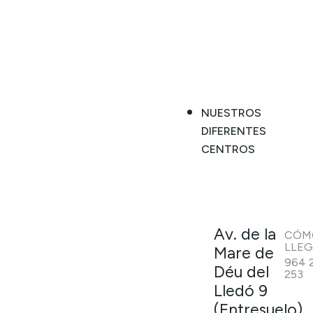
NUESTROS
DIFERENTES
CENTROS
Av. de la
CÓM
LLE
Mare de
964 
Déu del
253
Lledó 9
(Entresuelo)