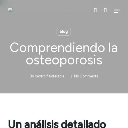
Skip
Menu
to
account
main
content
blog
Comprendiendo la
osteoporosis
By
centro fisioterapia
No Comments
Un análisis detallado