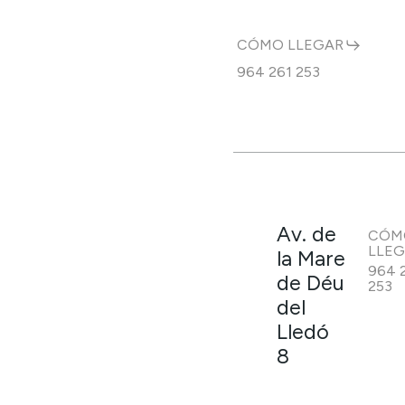
CÓMO LLEGAR
964 261 253
Av. de
CÓM
LLE
la Mare
964 
de Déu
253
del
Lledó
8