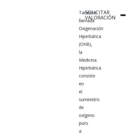
SOLICITAR
También
VALORACIÓN
llamada
Oxigenación
Hiperbárica
(OHB),
la
Medicina
Hiperbárica
consiste
en
el
suministro
de
oxígeno
puro
a