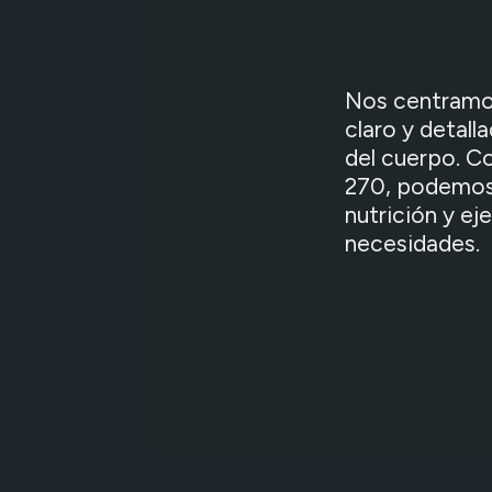
Nos centramos
claro y detal
del cuerpo. Co
270, podemos 
nutrición y ej
necesidades.