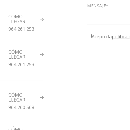
CÓMO
l
LLEGAR
964 261 253
Acepto la
política
CÓMO
l
LLEGAR
964 261 253
CÓMO
LLEGAR
964 260 568
CÓMO