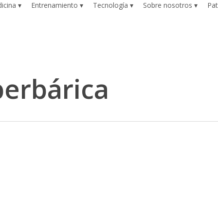
icina ▾
Entrenamiento ▾
Tecnología ▾
Sobre nosotros ▾
Pat
perbárica