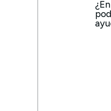
¿En
po
ayu