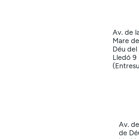
Av. de l
Mare d
Déu del
Lledó 9
(Entres
Av. de
de Dé