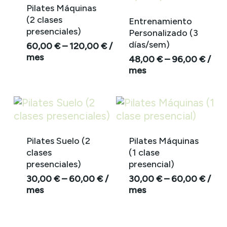
Pilates Máquinas
(2 clases
Entrenamiento
presenciales)
Personalizado (3
días/sem)
60,00
€
–
120,00
€
/
Este
mes
48,00
€
–
96,00
€
/
producto
Este
mes
tiene
produ
múltiples
tiene
variantes.
múltip
Las
variant
opciones
Las
Pilates Suelo (2
Pilates Máquinas
se
opcio
clases
(1 clase
pueden
se
presenciales)
presencial)
elegir
puede
30,00
€
–
60,00
€
/
30,00
€
–
60,00
€
/
en
elegir
Este
Este
mes
mes
la
en
producto
produ
página
la
tiene
tiene
de
página
múltiples
múltip