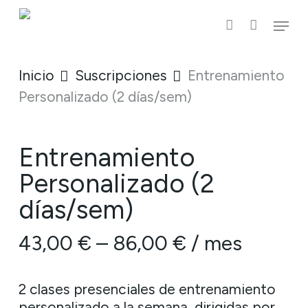
Skip
Menu
to
account
main
content
Inicio
Suscripciones
Entrenamiento
Personalizado (2 días/sem)
Entrenamiento
Personalizado (2
días/sem)
43,00
€
–
86,00
€
/ mes
2 clases presenciales de entrenamiento
personalizado a la semana, dirigidas por