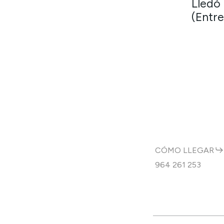
Lledó
(Entre
CÓMO LLEGAR
964 261 253